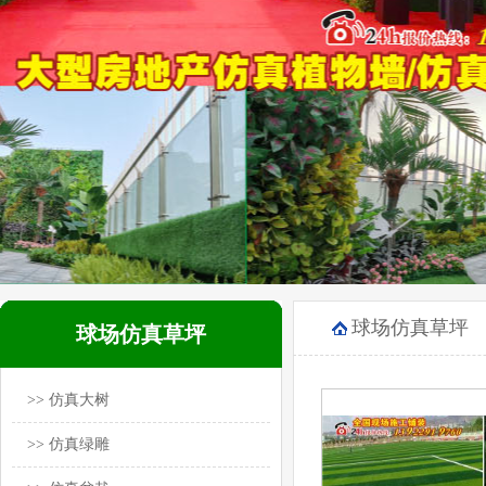
球场仿真草坪
球场仿真草坪
>> 仿真大树
>> 仿真绿雕