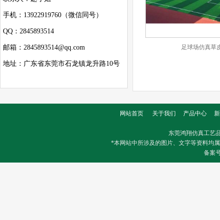
手机：13922919760（微信同号）
QQ：2845893514
邮箱：2845893514@qq.com
足球场仿真草
地址：广东省东莞市石龙镇龙升路10号
网站首页
关于我们
产品中心
新
东莞鸿翔仿真工艺
*本网站中所涉及的图片、文字等资料均
备案